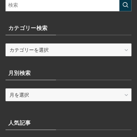
カテゴリー検索
カ
テ
ゴ
リ
月別検索
ー
検
月
索
別
検
索
人気記事