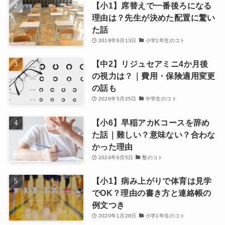
【小1】席替えで一番後ろになる
理由は？先生が決めた配置に驚い
た話
2019年6月13日
小学1年生のコト
【中2】リジュセアミニ4か月後
の視力は？｜費用・保険適用変更
の話も
2026年5月25日
中学生のコト
【小6】早稲アカKコースを辞め
た話｜難しい？意味ない？合わな
かった理由
2024年6月5日
塾のコト
【小1】病み上がりで体育は見学
でOK？理由の書き方と連絡帳の
例文つき
2020年1月28日
小学1年生のコト