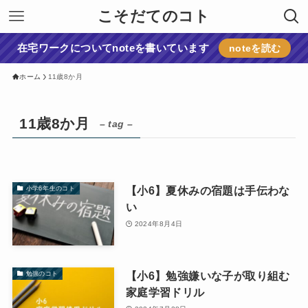
こそだてのコト
在宅ワークについてnoteを書いています
noteを読む
ホーム
11歳8か月
11歳8か月
– tag –
【小6】夏休みの宿題は手伝わな
小学6年生のコト
い
2024年8月4日
【小6】勉強嫌いな子が取り組む
勉強のコト
家庭学習ドリル