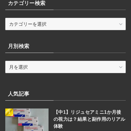
カテゴリー検索
カ
テ
ゴ
リ
月別検索
ー
検
月
索
別
検
索
人気記事
【中1】リジュセアミニ1か月後
の視力は？結果と副作用のリアル
体験