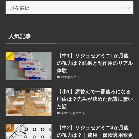
月
索
別
検
索
人気記事
【中1】リジュセアミニ1か月後
の視力は？結果と副作用のリアル
体験
中学生のコト
【小1】席替えで一番後ろになる
理由は？先生が決めた配置に驚い
た話
小学1年生のコト
【中2】リジュセアミニ4か月後
の視力は？｜費用・保険適用変更