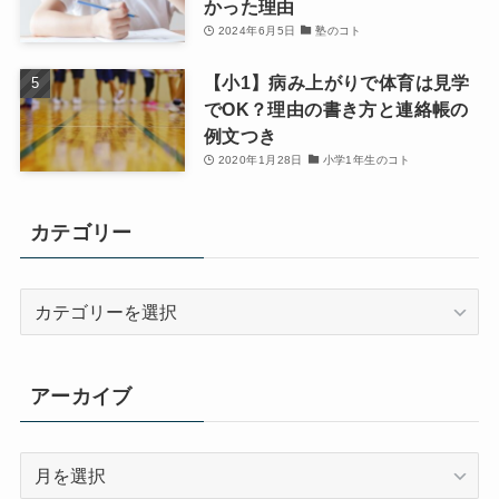
かった理由
2024年6月5日
塾のコト
【小1】病み上がりで体育は見学
でOK？理由の書き方と連絡帳の
例文つき
2020年1月28日
小学1年生のコト
カテゴリー
カ
テ
ゴ
リ
アーカイブ
ー
ア
ー