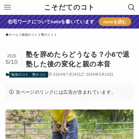
こそだてのコト
在宅ワークについてnoteを書いています
noteを読む
ホーム
勉強のコト
塾のコト
塾を辞めたらどうなる？小6で退
2026
5/10
塾した後の変化と親の本音
2024年7月24日
2026年5月10日
勉強のコト
塾のコト
当ページのリンクには広告が含まれています。