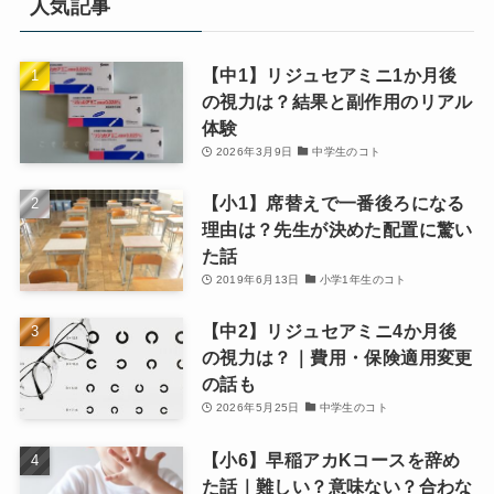
人気記事
【中1】リジュセアミニ1か月後
の視力は？結果と副作用のリアル
体験
2026年3月9日
中学生のコト
【小1】席替えで一番後ろになる
理由は？先生が決めた配置に驚い
た話
2019年6月13日
小学1年生のコト
【中2】リジュセアミニ4か月後
の視力は？｜費用・保険適用変更
の話も
2026年5月25日
中学生のコト
【小6】早稲アカKコースを辞め
た話｜難しい？意味ない？合わな