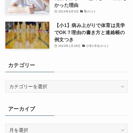
かった理由
2024年6月5日
塾のコト
【小1】病み上がりで体育は見学
でOK？理由の書き方と連絡帳の
例文つき
2020年1月28日
小学1年生のコト
カテゴリー
カ
テ
ゴ
リ
アーカイブ
ー
ア