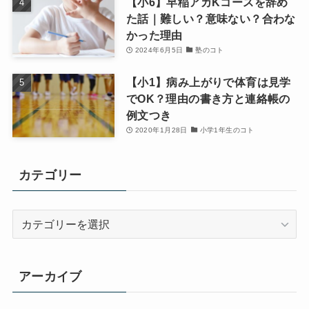
【小6】早稲アカKコースを辞め
た話｜難しい？意味ない？合わな
かった理由
2024年6月5日
塾のコト
【小1】病み上がりで体育は見学
でOK？理由の書き方と連絡帳の
例文つき
2020年1月28日
小学1年生のコト
カテゴリー
カ
テ
ゴ
リ
アーカイブ
ー