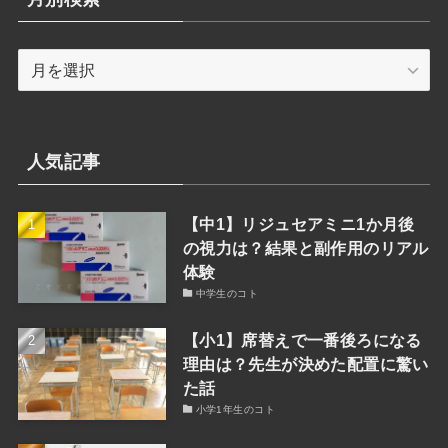
ー
検
月
索
別
検
索
人気記事
【中1】リジュセアミニ1か月後
の視力は？結果と副作用のリアル
体験
中学生のコト
【小1】席替えで一番後ろになる
理由は？先生が決めた配置に驚い
た話
小学1年生のコト