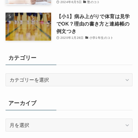
2024年6月5日
塾のコト
【小1】病み上がりで体育は見学
でOK？理由の書き方と連絡帳の
例文つき
2020年1月28日
小学1年生のコト
カテゴリー
カ
テ
ゴ
リ
アーカイブ
ー
ア
ー
カ