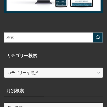
カテゴリー検索
カ
テ
ゴ
リ
月別検索
ー
検
月
索