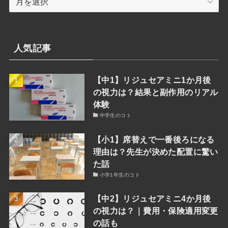
別
検
索
人気記事
【中1】リジュセアミニ1か月後
の視力は？結果と副作用のリアル
体験
中学生のコト
【小1】席替えで一番後ろになる
理由は？先生が決めた配置に驚い
た話
小学1年生のコト
【中2】リジュセアミニ4か月後
の視力は？｜費用・保険適用変更
の話も