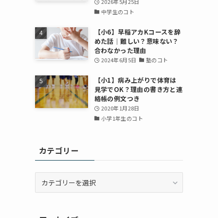
2026年5月25日
中学生のコト
【小6】早稲アカKコースを辞
めた話｜難しい？意味ない？
合わなかった理由
2024年6月5日
塾のコト
【小1】病み上がりで体育は
見学でOK？理由の書き方と連
絡帳の例文つき
2020年1月28日
小学1年生のコト
カテゴリー
カ
テ
ゴ
リ