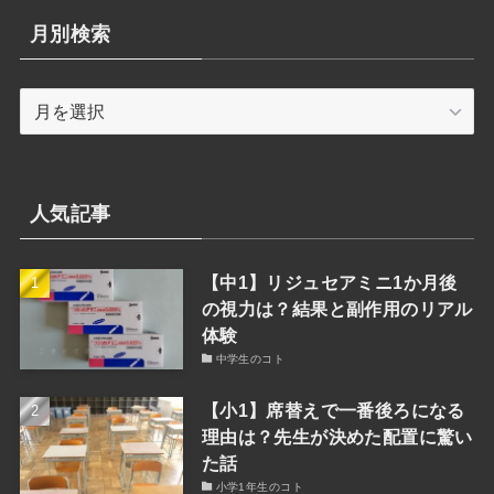
リ
月別検索
ー
検
月
索
別
検
索
人気記事
【中1】リジュセアミニ1か月後
の視力は？結果と副作用のリアル
体験
中学生のコト
【小1】席替えで一番後ろになる
理由は？先生が決めた配置に驚い
た話
小学1年生のコト