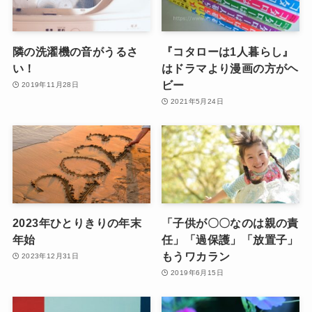
隣の洗濯機の音がうるさ
『コタローは1人暮らし』
い！
はドラマより漫画の方がヘ
ビー
2019年11月28日
2021年5月24日
2023年ひとりきりの年末
「子供が〇〇なのは親の責
年始
任」「過保護」「放置子」
もうワカラン
2023年12月31日
2019年6月15日