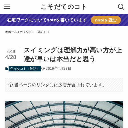
こそだてのコト
在宅ワークについてnoteを書いています
noteを読む
ホーム
色々なコト（雑記）
スイミングは理解力が高い方が上
2019
4/28
達が早いは本当だと思う
2019年4月28日
色々なコト（雑記）
当ページのリンクには広告が含まれています。