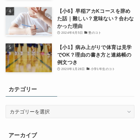
【小6】早稲アカKコースを辞め
た話｜難しい？意味ない？合わな
かった理由
2024年6月5日
塾のコト
【小1】病み上がりで体育は見学
でOK？理由の書き方と連絡帳の
例文つき
2020年1月28日
小学1年生のコト
カテゴリー
カ
テ
ゴ
リ
アーカイブ
ー