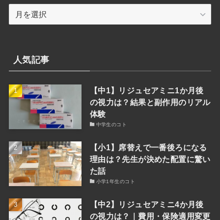
月
索
別
検
索
人気記事
【中1】リジュセアミニ1か月後
の視力は？結果と副作用のリアル
体験
中学生のコト
【小1】席替えで一番後ろになる
理由は？先生が決めた配置に驚い
た話
小学1年生のコト
【中2】リジュセアミニ4か月後
の視力は？｜費用・保険適用変更