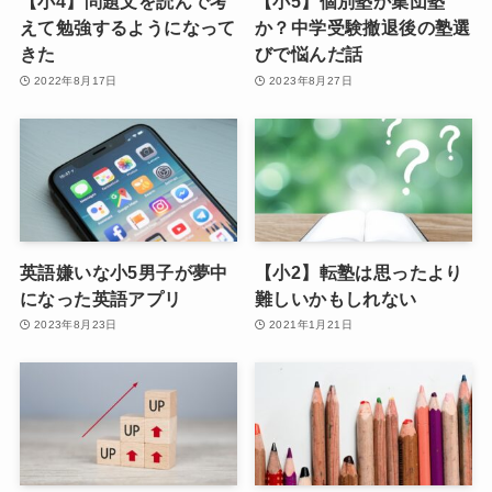
【小4】問題文を読んで考
【小5】個別塾か集団塾
えて勉強するようになって
か？中学受験撤退後の塾選
きた
びで悩んだ話
2022年8月17日
2023年8月27日
英語嫌いな小5男子が夢中
【小2】転塾は思ったより
になった英語アプリ
難しいかもしれない
2023年8月23日
2021年1月21日