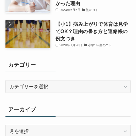
かった理由
2024年6月5日
塾のコト
【小1】病み上がりで体育は見学
でOK？理由の書き方と連絡帳の
例文つき
2020年1月28日
小学1年生のコト
カテゴリー
カ
テ
ゴ
リ
アーカイブ
ー
ア
ー