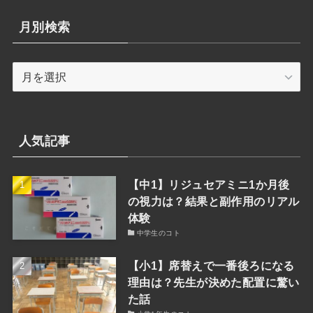
ゴ
リ
月別検索
ー
検
月
索
別
検
索
人気記事
【中1】リジュセアミニ1か月後
の視力は？結果と副作用のリアル
体験
中学生のコト
【小1】席替えで一番後ろになる
理由は？先生が決めた配置に驚い
た話