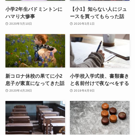
小学2年生バドミントンに
【小1】知らない人にジュ
ハマり大惨事
ースを買ってもらった話
2020年5月10日
2020年3月1日
新コロナ休校の果てに小2
小学校入学式後、書類書き
息子が素直になってきた話
と名前付けで夜なべをする
2020年4月29日
2019年4月9日