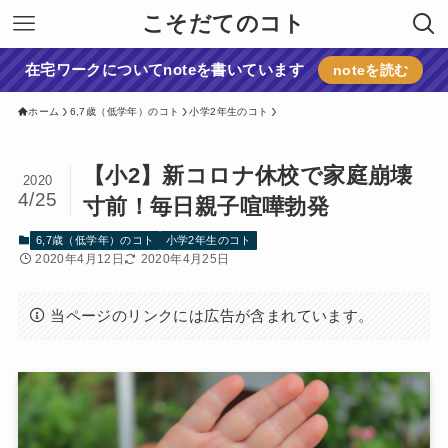
こそだてのコト
在宅ワークについてnoteを書いています
noteを読む
ホーム
6,7歳（低学年）のコト
小学2年生のコト
【小2】新コロナ休校で家庭崩壊
2020
4/25
寸前！毎日親子喧嘩勃発
6,7歳（低学年）のコト
小学2年生のコト
2020年4月12日
2020年4月25日
当ページのリンクには広告が含まれています。