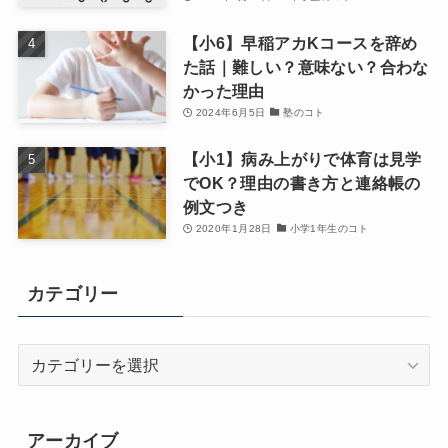
【小6】早稲アカKコースを辞め
た話｜難しい？意味ない？合わな
かった理由
2024年6月5日
塾のコト
【小1】病み上がりで体育は見学
でOK？理由の書き方と連絡帳の
例文つき
2020年1月28日
小学1年生のコト
カテゴリー
カ
テ
ゴ
リ
アーカイブ