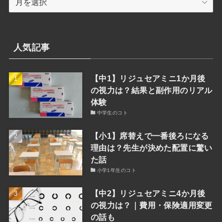
別
検
索
人気記事
【中1】リジュセアミニ1か月後
の視力は？結果と副作用のリアル
体験
中学生のコト
【小1】席替えで一番後ろになる
理由は？先生が決めた配置に驚い
た話
小学1年生のコト
【中2】リジュセアミニ4か月後
の視力は？｜費用・保険適用変更
の話も