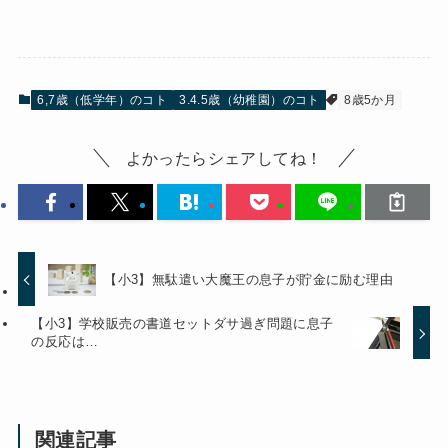
6,7歳（低学年）のコト
3.4.5歳（幼稚園）のコト
8歳5か月
よかったらシェアしてね！
【小3】無駄遣い大魔王の息子が貯金に励む理由
【小3】学校販売の書道セットダサ過ぎ問題に息子
の反応は…
関連記事