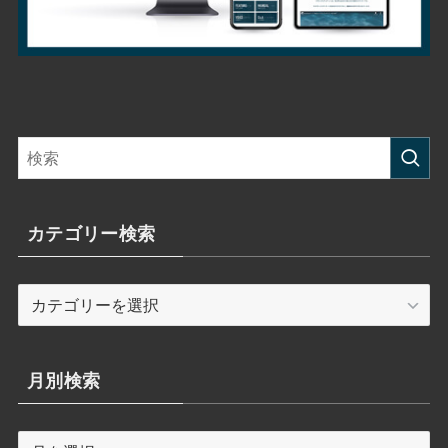
カテゴリー検索
カ
テ
ゴ
リ
月別検索
ー
検
月
索