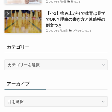
2024年6月5日
塾のコト
【小1】病み上がりで体育は見学
でOK？理由の書き方と連絡帳の
例文つき
2020年1月28日
小学1年生のコト
カテゴリー
カ
テ
ゴ
リ
アーカイブ
ー
ア
ー
カ