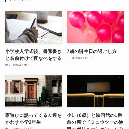
小学校入学式後、書類書き
7歳の誕生日の過ごし方
と名前付けで夜なべをする
2019年11月2日
2019年4月9日
家遊びに誘ってくる友達を
小1（6歳）と映画館の1番
かわす小学2年生
前の席で『ミュウツーの逆
襲エボリューション』をみ
2020年11月15日