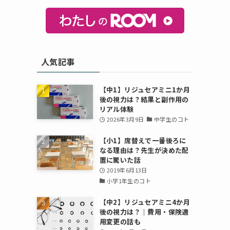
人気記事
【中1】リジュセアミニ1か月
後の視力は？結果と副作用の
リアル体験
2026年3月9日
中学生のコト
も
【小1】席替えで一番後ろに
なる理由は？先生が決めた配
置に驚いた話
2019年6月13日
小学1年生のコト
【中2】リジュセアミニ4か月
後の視力は？｜費用・保険適
用変更の話も