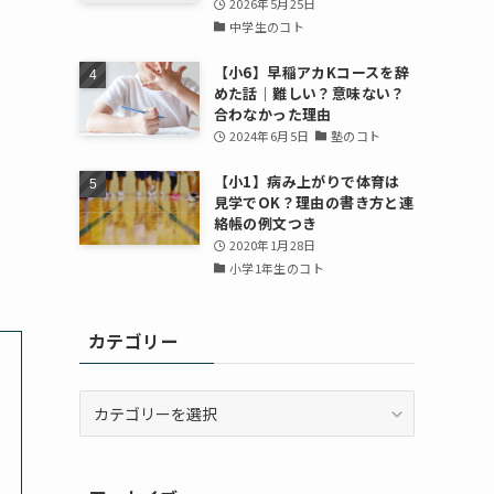
2026年5月25日
中学生のコト
【小6】早稲アカKコースを辞
めた話｜難しい？意味ない？
合わなかった理由
2024年6月5日
塾のコト
【小1】病み上がりで体育は
見学でOK？理由の書き方と連
絡帳の例文つき
2020年1月28日
小学1年生のコト
カテゴリー
カ
テ
ゴ
リ