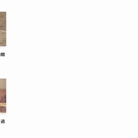
動開
さ過