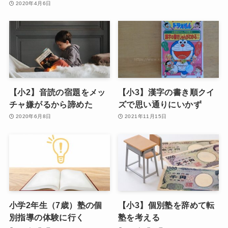
2020年4月6日
【小2】音読の宿題をメッ
【小3】漢字の書き順クイ
チャ嫌がるから諦めた
ズで思い通りにいかず
2020年6月8日
2021年11月15日
小学2年生（7歳）塾の個
【小3】個別塾を辞めて転
別指導の体験に行く
塾を考える