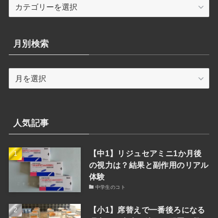
カ
テ
ゴ
リ
月別検索
ー
検
月
索
別
検
索
人気記事
【中1】リジュセアミニ1か月後
の視力は？結果と副作用のリアル
体験
中学生のコト
【小1】席替えで一番後ろになる