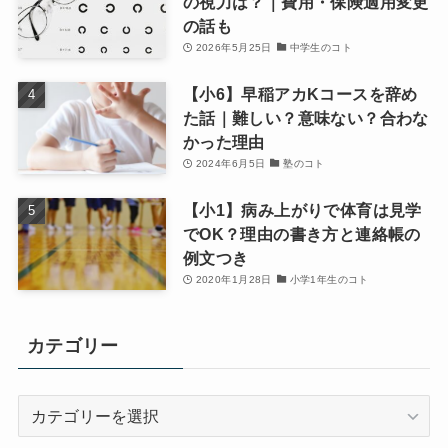
の視力は？｜費用・保険適用変更
の話も
2026年5月25日
中学生のコト
【小6】早稲アカKコースを辞め
た話｜難しい？意味ない？合わな
かった理由
2024年6月5日
塾のコト
【小1】病み上がりで体育は見学
でOK？理由の書き方と連絡帳の
例文つき
2020年1月28日
小学1年生のコト
カテゴリー
カ
テ