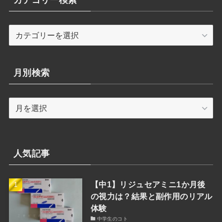
カテゴリー検索
カ
テ
ゴ
リ
月別検索
ー
検
月
索
別
検
索
人気記事
【中1】リジュセアミニ1か月後
の視力は？結果と副作用のリアル
体験
中学生のコト