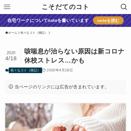
こそだてのコト
在宅ワークについてnoteを書いています
noteを読む
ホーム
色々なコト（雑記）
咳喘息が治らない原因は新コロナ
2020
4/18
休校ストレス…かも
2020年4月18日
色々なコト（雑記）
当ページのリンクには広告が含まれています。