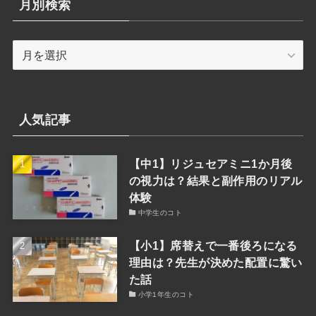
月別検索
ー
検
月
索
別
検
索
人気記事
【中1】リジュセアミニ1か月後
の視力は？結果と副作用のリアル
体験
中学生のコト
【小1】席替えで一番後ろになる
理由は？先生が決めた配置に驚い
た話
小学1年生のコト