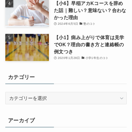
【小6】早稲アカKコースを辞め
た話｜難しい？意味ない？合わな
かった理由
2024年6月5日
塾のコト
【小1】病み上がりで体育は見学
でOK？理由の書き方と連絡帳の
例文つき
2020年1月28日
小学1年生のコト
カテゴリー
カ
テ
ゴ
リ
アーカイブ
ー