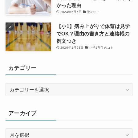
かった理由
2024年6月5日
塾のコト
【小1】病み上がりで体育は見学
でOK？理由の書き方と連絡帳の
例文つき
2020年1月28日
小学1年生のコト
カテゴリー
カ
テ
ゴ
リ
アーカイブ
ー
ア