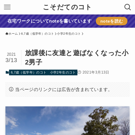
こそだてのコト
在宅ワークについてnoteを書いています
noteを読む
ホーム
6,7歳（低学年）のコト
小学2年生のコト
放課後に友達と遊ばなくなった小
2021
3/13
2男子
2021年3月13日
6,7歳（低学年）のコト
小学2年生のコト
当ページのリンクには広告が含まれています。