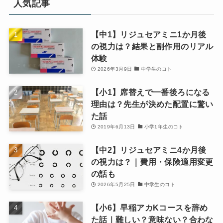
人気記事
【中1】リジュセアミニ1か月後
の視力は？結果と副作用のリアル
体験
2026年3月9日
中学生のコト
【小1】席替えで一番後ろになる
理由は？先生が決めた配置に驚い
た話
2019年6月13日
小学1年生のコト
【中2】リジュセアミニ4か月後
の視力は？｜費用・保険適用変更
の話も
2026年5月25日
中学生のコト
【小6】早稲アカKコースを辞め
た話｜難しい？意味ない？合わな