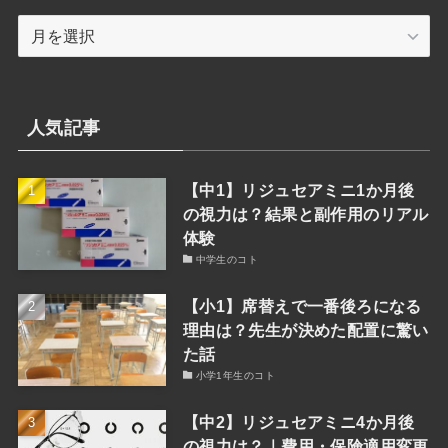
検
月
索
別
検
索
人気記事
【中1】リジュセアミニ1か月後
の視力は？結果と副作用のリアル
体験
中学生のコト
【小1】席替えで一番後ろになる
理由は？先生が決めた配置に驚い
た話
小学1年生のコト
【中2】リジュセアミニ4か月後
の視力は？｜費用・保険適用変更