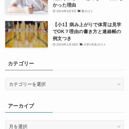
かった理由
2024年6月5日
塾のコト
【小1】病み上がりで体育は見学
でOK？理由の書き方と連絡帳の
例文つき
2020年1月28日
小学1年生のコト
カテゴリー
カ
テ
ゴ
リ
アーカイブ
ー
ア