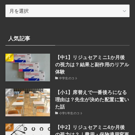
検
月
索
別
検
索
人気記事
【中1】リジュセアミニ1か月後
の視力は？結果と副作用のリアル
体験
中学生のコト
【小1】席替えで一番後ろになる
理由は？先生が決めた配置に驚い
た話
小学1年生のコト
【中2】リジュセアミニ4か月後
の視力は？｜費用・保険適用変更