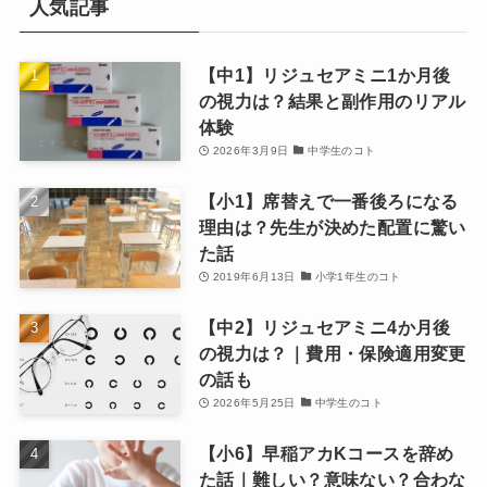
人気記事
【中1】リジュセアミニ1か月後
の視力は？結果と副作用のリアル
体験
2026年3月9日
中学生のコト
【小1】席替えで一番後ろになる
理由は？先生が決めた配置に驚い
た話
2019年6月13日
小学1年生のコト
【中2】リジュセアミニ4か月後
の視力は？｜費用・保険適用変更
の話も
2026年5月25日
中学生のコト
【小6】早稲アカKコースを辞め
た話｜難しい？意味ない？合わな