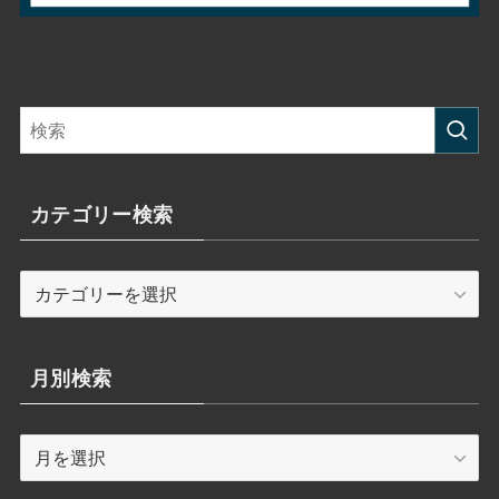
カテゴリー検索
カ
テ
ゴ
リ
月別検索
ー
検
月
索
別