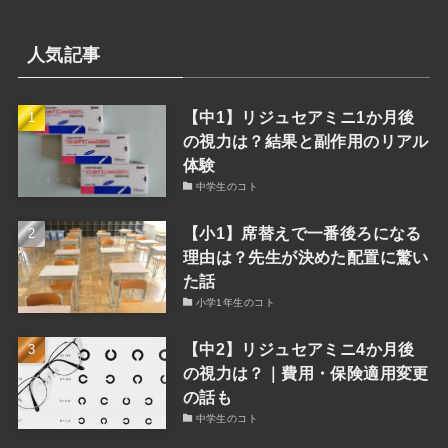
検
索
人気記事
【中1】リジュセアミニ1か月後
の視力は？結果と副作用のリアル
体験
中学生のコト
【小1】席替えで一番後ろになる
理由は？先生が決めた配置に驚い
た話
小学1年生のコト
【中2】リジュセアミニ4か月後
の視力は？｜費用・保険適用変更
の話も
中学生のコト