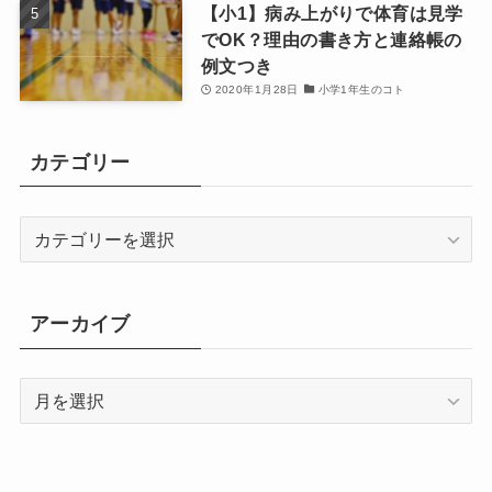
【小1】病み上がりで体育は見学
でOK？理由の書き方と連絡帳の
例文つき
2020年1月28日
小学1年生のコト
カテゴリー
カ
テ
ゴ
リ
アーカイブ
ー
ア
ー
カ
イ