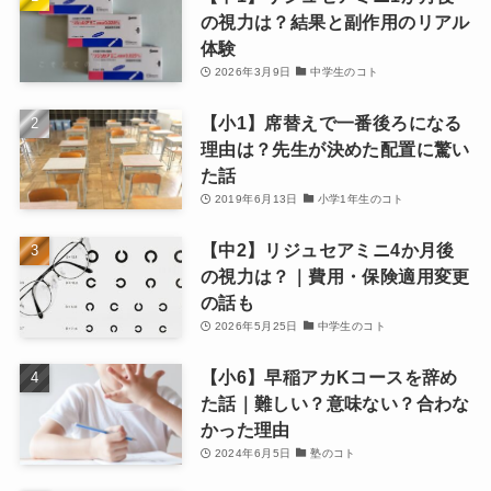
の視力は？結果と副作用のリアル
体験
2026年3月9日
中学生のコト
【小1】席替えで一番後ろになる
理由は？先生が決めた配置に驚い
た話
2019年6月13日
小学1年生のコト
【中2】リジュセアミニ4か月後
の視力は？｜費用・保険適用変更
の話も
2026年5月25日
中学生のコト
【小6】早稲アカKコースを辞め
た話｜難しい？意味ない？合わな
かった理由
2024年6月5日
塾のコト