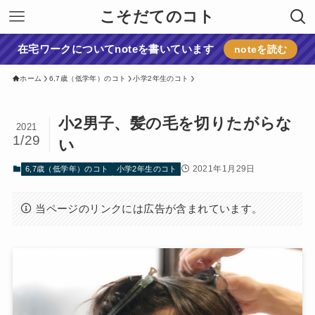
こそだてのコト
在宅ワークについてnoteを書いています
noteを読む
ホーム
6,7歳（低学年）のコト
小学2年生のコト
小2男子、髪の毛を切りたがらな
2021
1/29
い
2021年1月29日
6,7歳（低学年）のコト
小学2年生のコト
当ページのリンクには広告が含まれています。