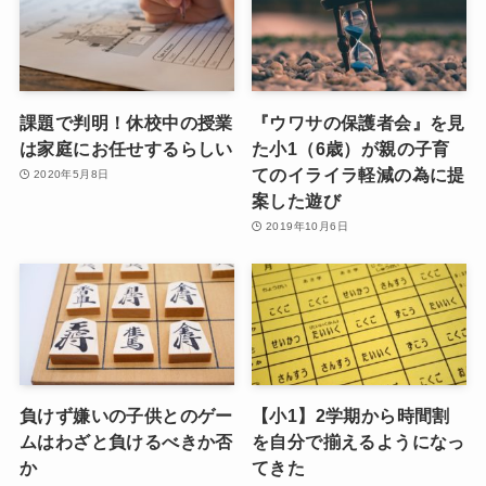
課題で判明！休校中の授業
『ウワサの保護者会』を見
は家庭にお任せするらしい
た小1（6歳）が親の子育
てのイライラ軽減の為に提
2020年5月8日
案した遊び
2019年10月6日
負けず嫌いの子供とのゲー
【小1】2学期から時間割
ムはわざと負けるべきか否
を自分で揃えるようになっ
か
てきた