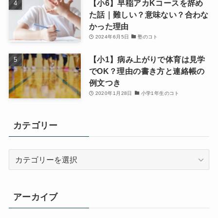
【小6】早稲アカKコースを辞め
た話｜難しい？意味ない？合わな
かった理由
2024年6月5日
塾のコト
【小1】病み上がりで体育は見学
でOK？理由の書き方と連絡帳の
例文つき
2020年1月28日
小学1年生のコト
カテゴリー
カ
テ
ゴ
リ
アーカイブ
ー