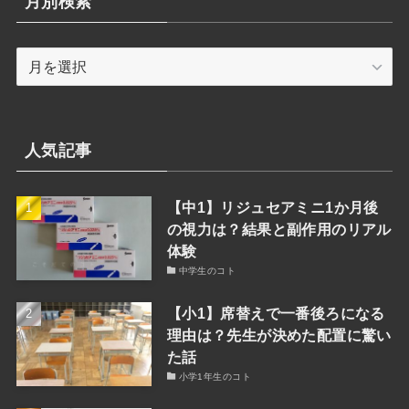
月別検索
ー
検
月
索
別
検
索
人気記事
【中1】リジュセアミニ1か月後
の視力は？結果と副作用のリアル
体験
中学生のコト
【小1】席替えで一番後ろになる
理由は？先生が決めた配置に驚い
た話
小学1年生のコト