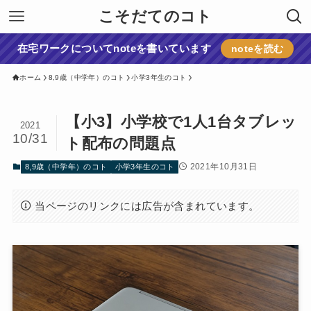
こそだてのコト
在宅ワークについてnoteを書いています
noteを読む
ホーム
8,9歳（中学年）のコト
小学3年生のコト
【小3】小学校で1人1台タブレッ
2021
10/31
ト配布の問題点
2021年10月31日
8,9歳（中学年）のコト
小学3年生のコト
当ページのリンクには広告が含まれています。