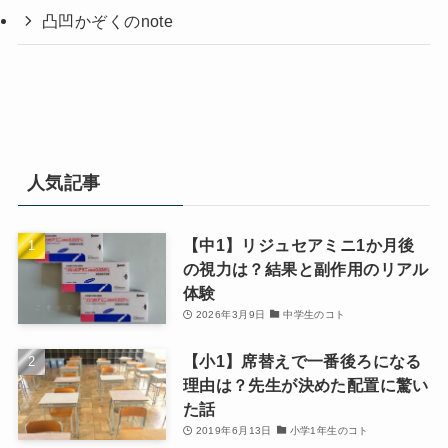
凸凹かぞくのnote
人気記事
【中1】リジュセアミニ1か月後
の視力は？結果と副作用のリアル
体験
2026年3月9日
中学生のコト
【小1】席替えで一番後ろになる
理由は？先生が決めた配置に驚い
た話
2019年6月13日
小学1年生のコト