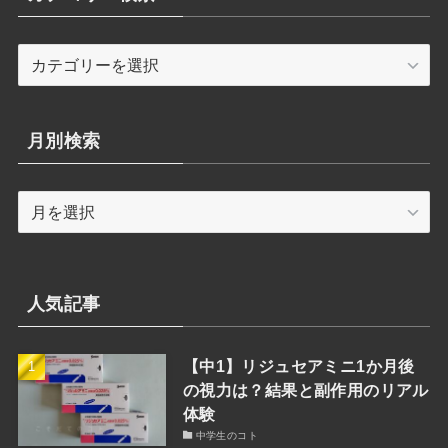
カ
テ
ゴ
リ
月別検索
ー
検
月
索
別
検
索
人気記事
【中1】リジュセアミニ1か月後
の視力は？結果と副作用のリアル
体験
中学生のコト